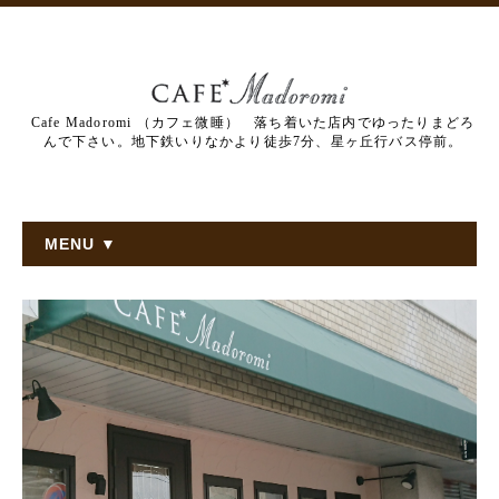
Cafe Madoromi （カフェ微睡） 落ち着いた店内でゆったりまどろ
んで下さい。地下鉄いりなかより徒歩7分、星ヶ丘行バス停前。
MENU ▼