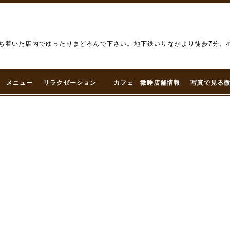
微睡） 落ち着いた店内でゆったりまどろんで下さい。地下鉄いりなかより徒歩7分
メニュー
リラクゼーション
カフェ 微睡店舗情報
写真で見る