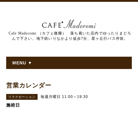
Cafe Madoromi （カフェ微睡） 落ち着いた店内でゆったりまどろ
んで下さい。地下鉄いりなかより徒歩7分、星ヶ丘行バス停前。
MENU ▼
営業カレンダー
毎週月曜日 11:00～19:30
リラクゼーション
施術日