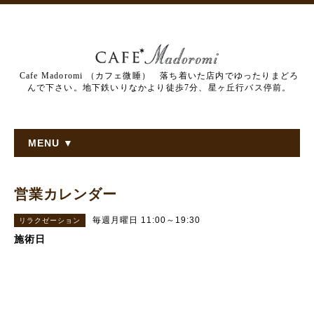
Cafe Madoromi （カフェ微睡） 落ち着いた店内でゆったりまどろ
んで下さい。地下鉄いりなかより徒歩7分、星ヶ丘行バス停前。
MENU ▼
営業カレンダー
毎週月曜日 11:00～19:30
リラクゼーション
施術日