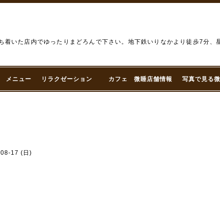
微睡） 落ち着いた店内でゆったりまどろんで下さい。地下鉄いりなかより徒歩7分
メニュー
リラクゼーション
カフェ 微睡店舗情報
写真で見る
-08-17 (日)