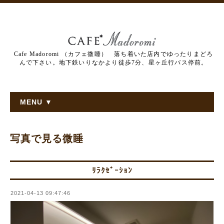
Cafe Madoromi （カフェ微睡） 落ち着いた店内でゆったりまどろ
んで下さい。地下鉄いりなかより徒歩7分、星ヶ丘行バス停前。
MENU ▼
写真で見る微睡
ﾘﾗｸｾﾞｰｼｮﾝ
2021-04-13 09:47:46